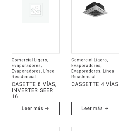
Comercial Ligero,
Comercial Ligero,
Evaporadores,
Evaporadores,
Evaporadores, Línea
Evaporadores, Línea
Residencial
Residencial
CASETTE 8 VÍAS,
CASSETTE 4 VÍAS
INVERTER SEER
16
Leer más
Leer más