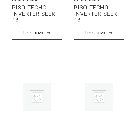
PISO TECHO
PISO TECHO
INVERTER SEER
INVERTER SEER
16
16
Leer más
Leer más