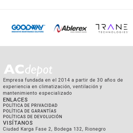
Empresa fundada en el 2014 a partir de 30 años de
experiencia en climatización, ventilación y
mantenimiento especializado
ENLACES
POLÍTICA DE PRIVACIDAD
POLÍTICA DE GARANTÍAS
POLÍTICAS DE DEVOLUCIÓN
VISÍTANOS
Ciudad Karga Fase 2, Bodega 132, Rionegro