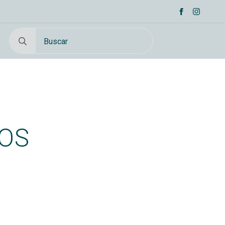
Search
for:
OS